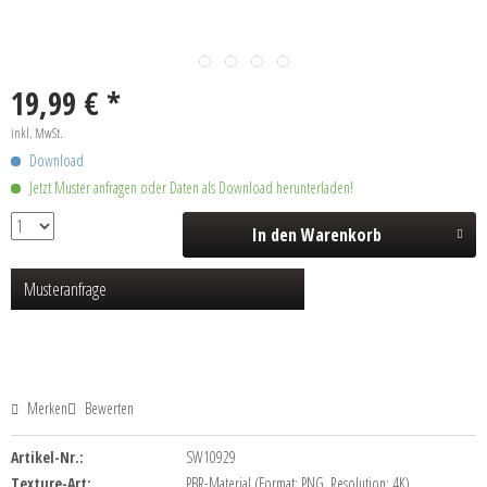
19,99 € *
inkl. MwSt.
Download
Jetzt Muster anfragen oder Daten als Download herunterladen!
In den
Warenkorb
Musteranfrage
Merken
Bewerten
Artikel-Nr.:
SW10929
Texture-Art:
PBR-Material (Format: PNG, Resolution: 4K)