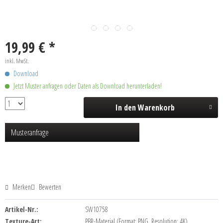
19,99 € *
inkl. MwSt.
Download
Jetzt Muster anfragen oder Daten als Download herunterladen!
In den
Warenkorb
Musteranfrage
Merken
Bewerten
Artikel-Nr.:
SW10758
Texture-Art:
PBR-Material (Format: PNG, Resolution: 4K)