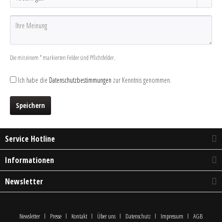
Die mit einem * markierten Felder sind Pflichtfelder.
Ich habe die
Datenschutzbestimmungen
zur Kenntnis genommen.
Speichern
Service Hotline
Informationen
Newsletter
Newsletter
Presse
Kontakt
Über uns
Datenschutz
Impressum
AGB