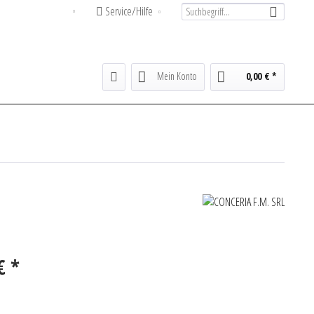
Service/Hilfe
Deutsch
Mein Konto
0,00 € *
€ *