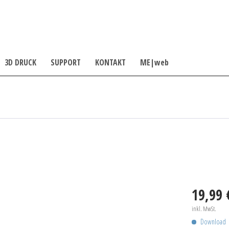
3D DRUCK
SUPPORT
KONTAKT
ME|web
19,99 
inkl. MwSt.
Download