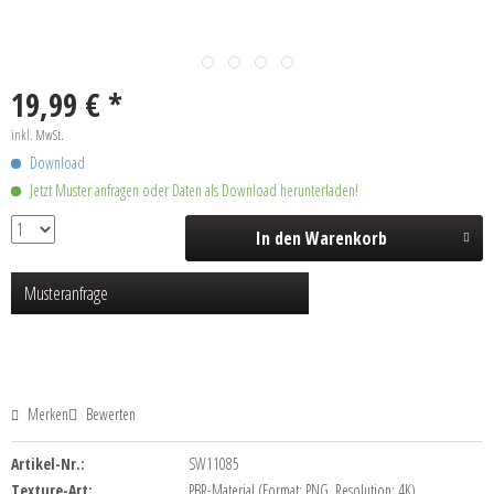
19,99 € *
inkl. MwSt.
Download
Jetzt Muster anfragen oder Daten als Download herunterladen!
In den
Warenkorb
Musteranfrage
Merken
Bewerten
Artikel-Nr.:
SW11085
Texture-Art:
PBR-Material (Format: PNG, Resolution: 4K)