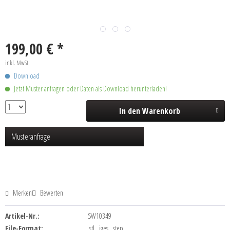
199,00 € *
inkl. MwSt.
Download
Jetzt Muster anfragen oder Daten als Download herunterladen!
In den
Warenkorb
Musteranfrage
Merken
Bewerten
Artikel-Nr.:
SW10349
File-Format:
.stl, .iges, .step