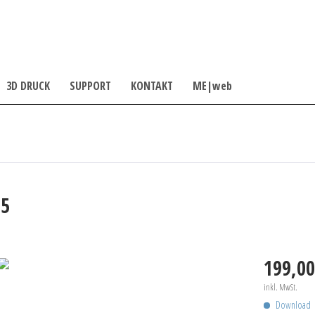
3D DRUCK
SUPPORT
KONTAKT
ME|web
,5
199,00
inkl. MwSt.
Download