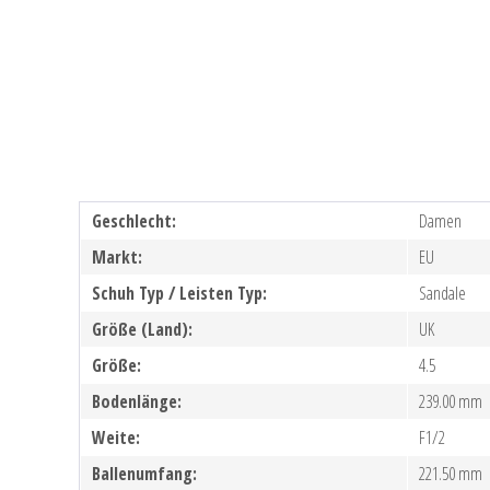
Geschlecht:
Damen
Markt:
EU
Schuh Typ / Leisten Typ:
Sandale
Größe (Land):
UK
Größe:
4.5
Bodenlänge:
239.00 mm
Weite:
F1/2
Ballenumfang:
221.50 mm