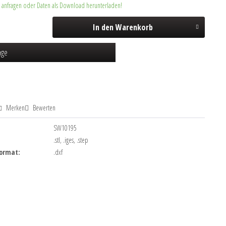
r anfragen oder Daten als Download herunterladen!
In den
Warenkorb
age
Merken
Bewerten
SW10195
:
.stl, .iges, .step
Format:
.dxf